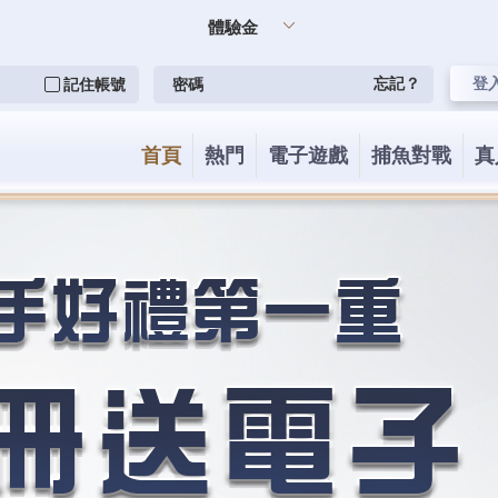
遊戲氛圍，而且i88遊戲官網介面精美超强體驗感，能讓用戶能够體驗優質遊