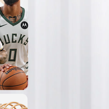
近期留言
彙整
2026 年 8 月
2025 年 12 月
2025 年 9 月
2025 年 8 月
2025 年 4 月
2025 年 3 月
2025 年 2 月
2025 年 1 月
2024 年 12 月
2024 年 11 月
2022 年 8 月