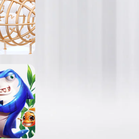
2022 年 7 月
2022 年 5 月
2022 年 1 月
2021 年 12 月
2021 年 11 月
2021 年 10 月
2021 年 9 月
2021 年 8 月
2021 年 6 月
2021 年 5 月
2021 年 4 月
2021 年 3 月
2021 年 2 月
2021 年 1 月
2020 年 12 月
2020 年 11 月
2020 年 10 月
2020 年 9 月
2020 年 8 月
2020 年 7 月
2020 年 6 月