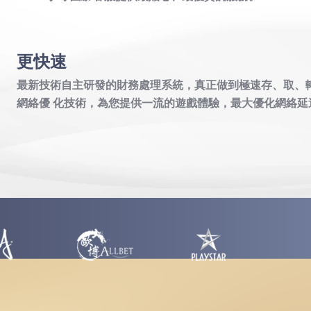
2018 年 7 月
2018 年 6 月
分類
i88分類
i88娛樂
i88娛樂城
i88官網
i88真人娛樂
i88真人百家樂
珪藻土牆面
其他操作
登入