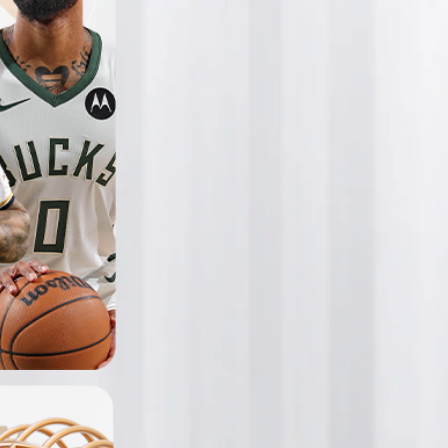
近期留言
汽
彙整
2026 年 8 月
2025 年 12 月
2025 年 9 月
2025 年 8 月
2025 年 4 月
2025 年 3 月
2025 年 2 月
2025 年 1 月
2024 年 12 月
2024 年 11 月
2022 年 8 月