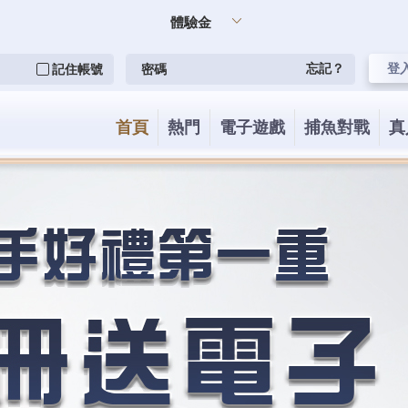
遊戲氛圍，而且i88遊戲官網介面精美超强體驗感，能讓用戶能够體驗優質遊
融機構萬華汽車借款即時