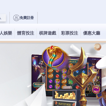
戲環境，也是消費享受的好去處。操作簡單，百款最刺激真人百家
搜
搜
尋
尋
關
鍵
字: