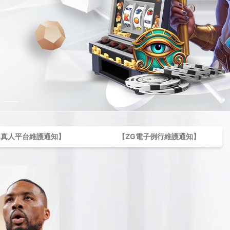
頁面
i88
車
i88娛樂
i88娛樂城
i88官網
i88真人娛樂
i88真人百家樂
近期文章
鉅城娛樂dcard最火最熱的USDT遊戲申請體驗
遊戲下載
塑膠射出工廠以整合塑膠模具製造與抽化糞池(抽
水肥)費用
未上市精華色教育與各種幫助3A娛樂城
TU娛樂城捕魚機、棋牌等熱門遊戲
戰神賽特是ATG以古埃及神話為主題