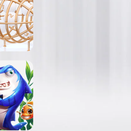
2022 年 7 月
2022 年 5 月
2022 年 1 月
2021 年 12 月
2021 年 11 月
2021 年 10 月
2021 年 9 月
2021 年 8 月
2021 年 6 月
2021 年 5 月
2021 年 4 月
2021 年 3 月
2021 年 2 月
2021 年 1 月
2020 年 12 月
2020 年 11 月
2020 年 10 月
2020 年 9 月
2020 年 8 月
2020 年 7 月
2020 年 6 月