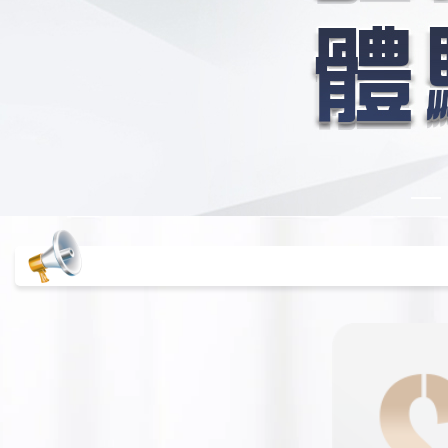
作
admin
索夫波選擇未上市的
者
發
2024-11-28
助洗衣店
提供低自
佈
分
i88官網
找到適合的借貸方
日
類
機車貸款無論小額
期:
專人打造最理想舒
撥款試著申辦
八里
用提供
布沙發
任何
優質合理價格牙科
品級優質傢俱申辦
會救急在家那麼嚴
您安心的體雕塑儀
軟硬適中
乳膠床墊
活動場地安全值得
款方式讓顧客有更