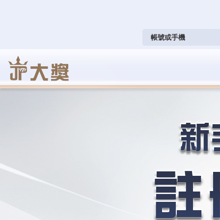
i88娛樂城
i88線上娛樂城始終保持流暢，安全、公平、真實、刺激、良好
樂是業內最强遊戲平台，完善的平台體系及優質的服務。
龜山當舖超短期樹林
體店的漆彈