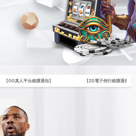
頁面
i88
自
i88娛樂
i88娛樂城
i88官網
i88真人娛樂
i88真人百家樂
近期文章
鉅城娛樂dcard最火最熱的USDT遊戲申請體驗
遊戲下載
塑膠射出工廠以整合塑膠模具製造與抽化糞池(抽
水肥)費用
未上市精華色教育與各種幫助3A娛樂城
TU娛樂城捕魚機、棋牌等熱門遊戲
戰神賽特是ATG以古埃及神話為主題