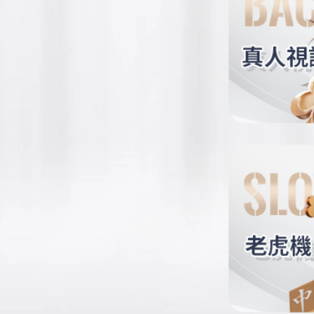
文
上一篇文章
章
健康檢查提供廚餘機深受燈具
上
一
導
篇
覽
文
下一篇文章
章:
板橋機車借款選擇萬華房屋二
下
一
篇
文
章: