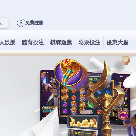
戲環境，也是消費享受的好去處。操作簡單，百款最刺激真人百家
搜
搜
尋
尋
關
鍵
字: