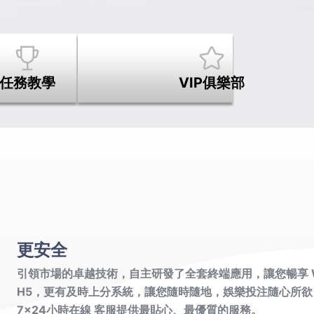
2020 年 5 月
2020 年 3 月
2020 年 2 月
2020 年 1 月
2019 年 12 月
2019 年 11 月
2019 年 10 月
2019 年 9 月
2019 年 8 月
2019 年 7 月
2019 年 6 月
2019 年 5 月
2019 年 4 月
2019 年 3 月
2019 年 2 月
2019 年 1 月
2018 年 12 月
2018 年 11 月
2018 年 10 月
2018 年 9 月
2018 年 8 月