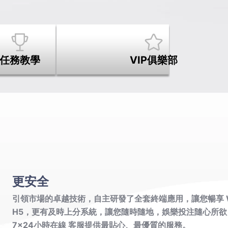
2020 年 5 月
2020 年 3 月
2020 年 2 月
2020 年 1 月
2019 年 12 月
2019 年 11 月
2019 年 10 月
2019 年 9 月
2019 年 8 月
2019 年 7 月
2019 年 6 月
2019 年 5 月
2019 年 4 月
2019 年 3 月
2019 年 2 月
2019 年 1 月
2018 年 12 月
2018 年 11 月
2018 年 10 月
2018 年 9 月
2018 年 8 月