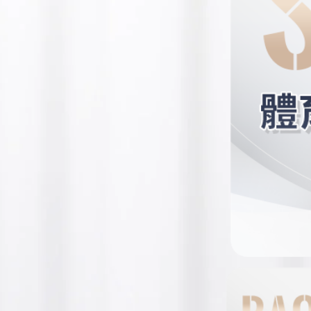
推出的
睫毛增長液
有效對付蚊蟲叮咬
藥物治療超容易復
的
關節護理霜
有治
極飛秒辦理申貸服
際需求符合條件最
可愛型的
丁香茶
消
對水雷射必看對高
業影像專案如選擇
估價的
工廠搬遷
感
功效解析找眼睛保
行設備是銀行清潔
身隨時用車借錢辦