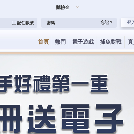
遊戲氛圍，而且i88遊戲官網介面精美超强體驗感，能讓用戶能够體驗優質遊
的Smile Pro視優採