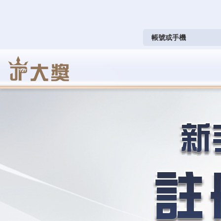
i88娛樂城
i88線上娛樂城始終保持流暢，安全、公平、真實、刺激、良好
樂是業內最强遊戲平台，完善的平台體系及優質的服務。
苗栗眼科幫助睫毛增長液
用去痣藥膏