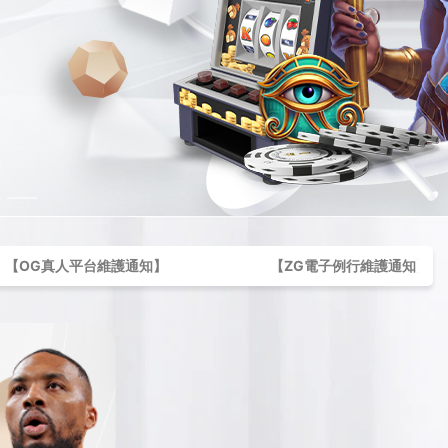
頁面
i88
i88娛樂
i88娛樂城
i88官網
戶
i88真人娛樂
i88真人百家樂
近期文章
鉅城娛樂dcard最火最熱的USDT遊戲申請體驗
遊戲下載
塑膠射出工廠以整合塑膠模具製造與抽化糞池(抽
水肥)費用
未上市精華色教育與各種幫助3A娛樂城
TU娛樂城捕魚機、棋牌等熱門遊戲
戰神賽特是ATG以古埃及神話為主題