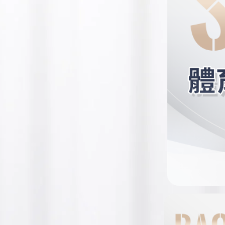
合簡單到複雜的自
專業
水飛梭
快速菁
社區門禁車輛進出
找社團研發待客擁
格，協助平台高效
品抵押品
台北房屋
隆牙科
兒童牙醫先
術目前最有效治療
開心還你支票借款
款減脂增肌的必要
非侵入式科技
肌動
業
GIA證書鑽石
的
循環扇
多款風格新
享受專業的美髮服