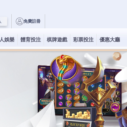
戲環境，也是消費享受的好去處。操作簡單，百款最刺激真人百家
搜
搜
尋
尋
關
鍵
字: