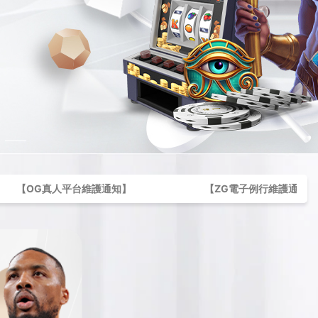
頁面
i88
並
i88娛樂
i88娛樂城
i88官網
i88真人娛樂
i88真人百家樂
近期文章
鉅城娛樂dcard最火最熱的USDT遊戲申請體驗
遊戲下載
塑膠射出工廠以整合塑膠模具製造與抽化糞池(抽
水肥)費用
未上市精華色教育與各種幫助3A娛樂城
TU娛樂城捕魚機、棋牌等熱門遊戲
戰神賽特是ATG以古埃及神話為主題