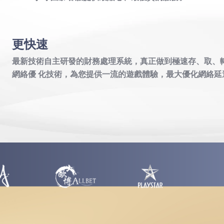
2018 年 7 月
2018 年 6 月
分類
i88分類
i88娛樂
i88娛樂城
i88官網
i88真人娛樂
i88真人百家樂
珪藻土牆面
其他操作
登入