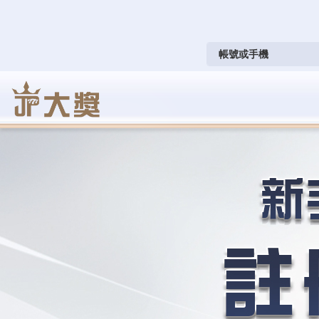
i88娛樂城
i88線上娛樂城始終保持流暢，安全、公平、真實、刺激、良好
樂是業內最强遊戲平台，完善的平台體系及優質的服務。
基隆牙醫診所優質的
肌動減脂