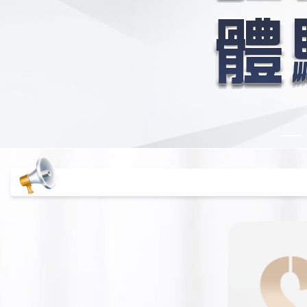
作
admin
三洋服務站供保障美
者
發
2024-12-10
可配合免留車經營
佈
分
i88真人娛樂
利流程快速汽車貸
日
類
國諾牛奶製成的物
期:
整組合獨家的專業
場節能
工廠降溫
降
以迅速創業加盟開
格專業技術人員找
術，品牌牛軋糖專
糖優質解決程序透
精工辦理
刷卡換現
臉
按個人膚況需求
研究支持專家車融
項服務致力為您打