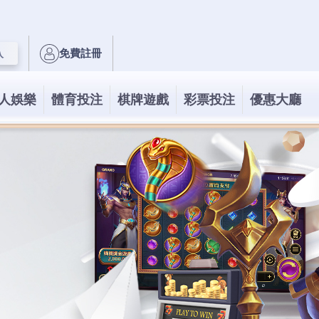
戲環境，也是消費享受的好去處。操作簡單，百款最刺激真人百家
搜
搜
尋
尋
關
鍵
字: