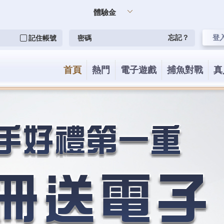
遊戲氛圍，而且i88遊戲官網介面精美超强體驗感，能讓用戶能够體驗優質遊
舖借錢專員漆彈能訂製床