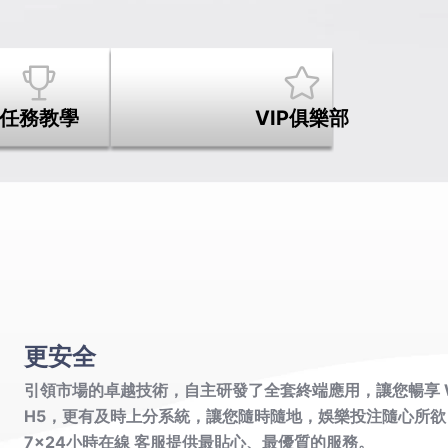
2020 年 5 月
2020 年 3 月
2020 年 2 月
2020 年 1 月
2019 年 12 月
2019 年 11 月
2019 年 10 月
2019 年 9 月
2019 年 8 月
2019 年 7 月
2019 年 6 月
2019 年 5 月
2019 年 4 月
2019 年 3 月
2019 年 2 月
2019 年 1 月
2018 年 12 月
2018 年 11 月
2018 年 10 月
2018 年 9 月
2018 年 8 月