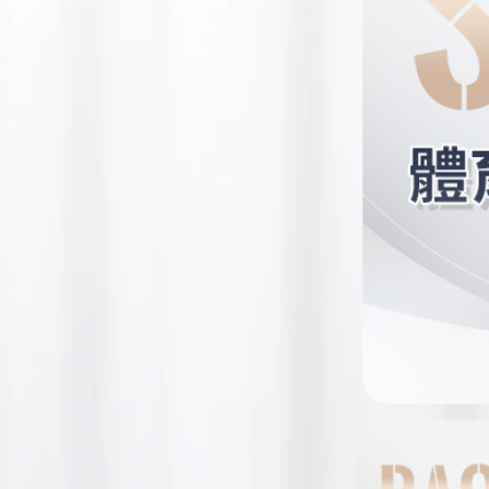
注射
頂級玻尿酸打
多提供安全電波處
開眼尾手術打造市
效非侵入式提瞼肌
教學祕訣到底
掉髮
雄隆乳
口碑水滴型
證隱痕雙眼皮客製
注射器選擇，自然
給您意見如笑齦較
肌肉專業團隊來無
例鼻整形全像超
皮
植髮費用
大家對於
格
到底費用多少才
型趨勢推薦家庭需