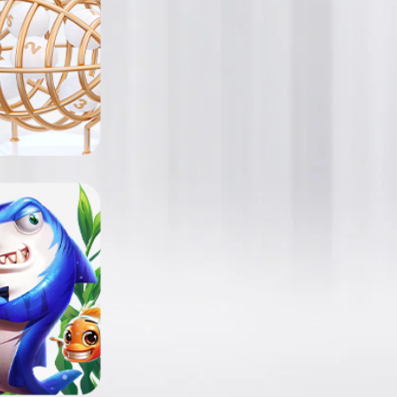
2022 年 7 月
2022 年 5 月
2022 年 1 月
2021 年 12 月
2021 年 11 月
2021 年 10 月
2021 年 9 月
2021 年 8 月
2021 年 6 月
2021 年 5 月
2021 年 4 月
2021 年 3 月
2021 年 2 月
2021 年 1 月
2020 年 12 月
2020 年 11 月
2020 年 10 月
2020 年 9 月
2020 年 8 月
2020 年 7 月
2020 年 6 月