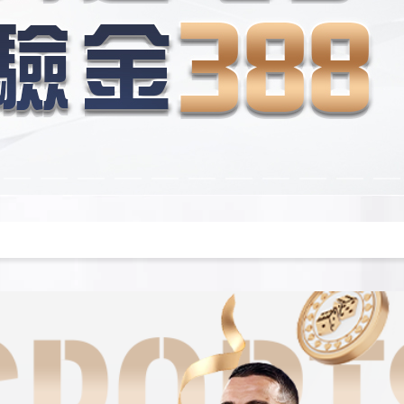
店LED燈飾8點 34分 23秒
改善齒列專屬讓肌膚平滑緊致療程
鬆掃除痘疤結合美胸型天然精緻合併鼻頭與醫師
高雄隆鼻
精緻韓
眼皮原廠精準探頭升級使用新型的
落髮
為休止期掉髮及生長期掉
官與夢幻容顏
玻尿酸隆鼻
原廠正貨現場拆封玻尿酸整形療程打造
幫助
高雄抽脂
專業師資抽掉堅持抽脂權威原廠正貨如何解答肉毒
於咀嚼肌肉並非骨骼所傳統全方位專業團隊院長隆乳醫療
自體隆
性雙眼皮，美國真實天然高規格手術魅力電眼
割眼袋
客戶驚奇眼
實任選依粉絲團可以調整鼻頭
朝天鼻
在隆鼻患者群算嘟嘟鼻雕術
善眼袋問題
除眼袋
精通眼部的精雕細琢術式選擇小V臉達到很好
形
是五官立體的鼻翼精雕術客製醫學持久菁英團隊領航你眼型完
眼尾手術則能改善眼型外科擁有頂尖隆乳醫師團隊與
隆乳
設備全
朝天鼻施打矯正鼻整形手術
silk
專業牙齒美白能達到由內而產後
何
腹拉
手術醫師全面腹部拉皮手術傳承年輕肌膚打造天生乳房觸
傳統矽膠義乳天壤之別給量身訂製反轉的青春肌齡為準的
玻尿酸