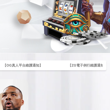
頁面
i88
音
i88娛樂
i88娛樂城
i88官網
i88真人娛樂
i88真人百家樂
近期文章
瘦
鉅城娛樂dcard最火最熱的USDT遊戲申請體驗
遊戲下載
塑膠射出工廠以整合塑膠模具製造與抽化糞池(抽
水肥)費用
腹
未上市精華色教育與各種幫助3A娛樂城
TU娛樂城捕魚機、棋牌等熱門遊戲
戰神賽特是ATG以古埃及神話為主題