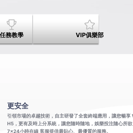
2020 年 5 月
2020 年 3 月
2020 年 2 月
2020 年 1 月
2019 年 12 月
2019 年 11 月
2019 年 10 月
2019 年 9 月
2019 年 8 月
2019 年 7 月
2019 年 6 月
2019 年 5 月
2019 年 4 月
2019 年 3 月
2019 年 2 月
2019 年 1 月
2018 年 12 月
2018 年 11 月
2018 年 10 月
2018 年 9 月
2018 年 8 月