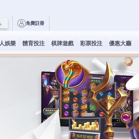
戲環境，也是消費享受的好去處。操作簡單，百款最刺激真人百家
搜
搜
尋
尋
關
鍵
字: