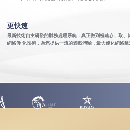
2018 年 7 月
2018 年 6 月
分類
i88分類
i88娛樂
i88娛樂城
i88官網
i88真人娛樂
i88真人百家樂
珪藻土牆面
其他操作
登入