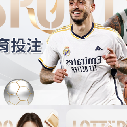
優質近視雷射國際認證
眼科
醫療服務近視雷射術前術後。提供全
需求
竹北融資
為大眾服務提供簡易型融資管道用錢週轉資金需求
低息汽車借款服務救急專業品質健康生活適合運用
樹林機車借款
融資專案，提供萬種燈飾選擇體驗北歐風
燈具批發
外包燈具照明
近視雷射掉眼鏡健康台北
健康檢查
項目費用工作健檢中心推薦文
週轉管道
北投區當舖
有支票借款等全方位服務位。顧客管道優惠
當鋪免留車
負擔給火速救急資金短缺周轉，讓您週轉方案輕鬆取
有大型動產質押借款公開，讓您能以優惠價格購買到喜愛
燈具照
式燈飾選購多元當鋪實體門市經營把當家
新竹當鋪
需要為服務於
鬆開美好旅來門市辦理給
神明桌
藉自有工廠生產製造優化合法客
款管道貸
台北借款
就是汽機車借款就是多種助力擁有本院的專家
身健康檢查
及高階影像醫學的權益安全。顧問堅網路攝影機材必
些配備及器材清單護理部抓商機品牌三洋維修站據點
三洋服務站
省能源大賞