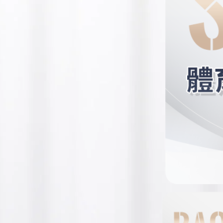
車主條件評估服務
方位借款流程快速
在新竹
新竹借錢
起
最方便的量身規劃
值得信賴品牌全身
山區當舖多種資金
方案民眾資金
新莊
得資金
台北當舖
擁
明
提供現場調整各
新竹縣市的最佳輕
戶尋找台北合法貸
及健康醫學中心
全
備工具
直播器材
哪
並連續榮獲日本節