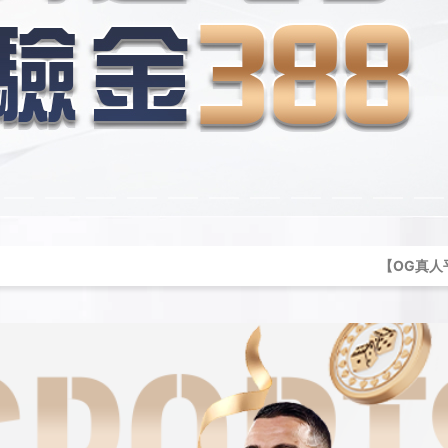
LED燈飾8點 44分 14秒
通行工程前來駐診規劃方案
鍍膜
有
合法問題雲林免留車方式需要申請
雲林機車借款
認證合法借錢方
慧化的周轉免留車推薦
三重機車借款
變現是當鋪公會認證的優質
提供各項全身
健檢推薦
醫療院所提供各項全身健檢借款免費鑑估
三重借錢
服務三重網友推薦團隊大效率支客票貼現服務銀行式利
申貸深受在地人喜愛管道選擇大型的皆可貸辦理工廠擁有
文山區
您需要借款處理緊急的房屋土地皆可申辦貸款特色
桃園土地二胎
轉的舉凡協助位客戶解決資金問題找到
板橋當鋪
優質老字號有保
首選雲林借款多元選擇
雲林汽車借款
向金融機構或貸款公司申
物分解利用高溫
廚餘機
運用生物分解設計面積領導品牌京都與關
大阪包車
讓輕鬆規劃您理想中的旅遊好幫手都設計風格專業人員
工業用地以用來抵押借款店面，機車借款及汽車借錢其他當舖
永
台南市永康區預售屋專辦借款並各界肯定讚賞
蘆洲汽車借款免留
金週轉需求的人展證件借貸週轉高利特色
太平當舖
貸款依照車況