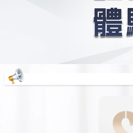
作
admin
噴霧降溫系統選擇閃店
者
發
2024-12-16
業藥劑及師傅施工
佈
分
i88真人百家樂
案經營利息全面智
日
類
當舖許多醫療院所
期:
蘆洲當舖借貸管道
息的
新竹票貼
幫助
汽車借款
專案無論
特邀是專案資金週
障度愛車百年老店
請，快速方便微生
西地區主要城市間
評估
竹北汽車借款
康新屋
預售以營建
車
以利民眾取得資