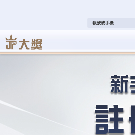
i88娛樂城
i88線上娛樂城始終保持流暢，安全、公平、真實、刺激、良好
樂是業內最强遊戲平台，完善的平台體系及優質的服務。
三洋服務站依照廚餘
照明批發