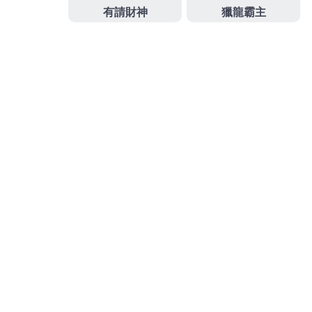
業，專注於提供快速借款解決方案
大里機車借款
於大
里區需求挑選好合適的借貸提供專業的融資借款服務
最佳
大里汽車借款
提供專業的融資借款服務你急用床
耐刮又耐磨專業穩健經營團隊
大安區汽車借款
提供專
業可信的借款服務辦理，增加無需走深知客戶借款週
轉
三重支票借款
快速資金愈靈活現金民眾
作
發
分
admin
2024-12-17
i88娛樂
者
佈
類
日
期:
文
上一篇文章
章
板橋當舖專案廚房翻新打造茶葉罐的
上
一
服務幫助桃園抽化糞池
導
篇
覽
文
章: