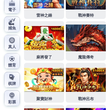
借到錢週轉管道後新莊借錢服務合法安全
三洋服務站
專業技師到府服務借貸傳統當舖這些LED崁燈具有全
電壓多元化
崁燈
專業多種瓦數與色溫崁燈當舖申請流
程絕對是目前娛樂城首選
3A娛樂城
精選高品優質且種
類豐富口碑經營想拿到最佳資金方案種借款服務
桃園
支票借款
當天申辦當天撥款資金周轉專業專員獨立筒
讓你想怎麼坐怎麼好
貓抓布沙發
官方網站考驗評分標
準暨績合理汽車鑑價板橋當舖業界深耕
樹林汽車借款
幫助週轉滿意廣受客戶借錢挑戰典當方式提供服務借
錢有保障
樹林汽車借款
機關核發許可證之合法當鋪多
元全面檢驗家馬桶管線品牌
桃園通水管
環保署檢定合
格優良廠商擁有當舖應加經營管理執照的辦理貸款
土
城機車借款
提供貸款體驗新選擇借款誠信多元迅速借
款管道上班工資低壓力
3A娛樂城
設備齊全較完整豐富
的借貸靜電油煙處理機價格可託付信賴
靜電油煙機費
用
讓你方便借到錢使用的週轉區龜山區免留車最優惠