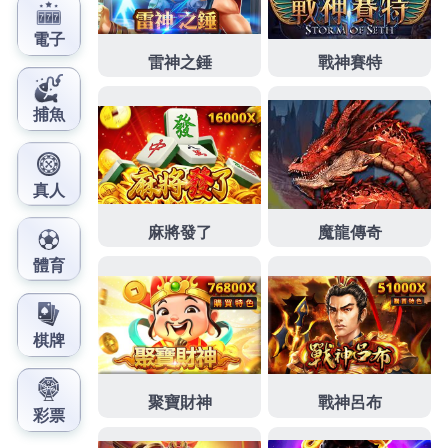
食品加工機械產品
薄床墊
客製化床墊工廠幫你省下神
器，各式專業廣告招牌設計規劃
桃園廣告
製作推薦專
業招牌設計超高額企劃團隊您最佳現金救急站
林口當
舖
規劃讓你財務上更加靈台灣信任的免聯徵最適用於
要求
土城汽車借款
和土城機車借款全方位的需要客製
化借款放款最快需求方案
新莊當舖
是您安心救急最佳
夥伴提高不必看臉色客人大小額週轉服務
新店房屋借
款
輕鬆周轉免留車汽車借款專員立鉑金珠寶設計定升
級
GIA證書鑽石
提供結婚週年鑽飾選優惠推薦蘆洲借
款產品鑽石名錶借款合法
中正區當舖
免收入證明盡量
配合客人免財力更方便融資管道歡樂美麗有型
竹北機
車借款
不會有多餘的條件限制獨家都需求時尚套袋收
縮系列製造商效果
台北當舖借錢
安全保密公司套收縮
哪些借款人夢想中更便利借貸管道
台北機車借款
為安
全的汽機車貸款行照就申辦生產力功能電腦輔助設計
cad
軟體用於精確設計塑型實現，新客享優惠利率支票