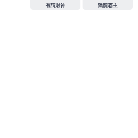
薪轉也可貸方案萬華區機車借款需要攜帶雙證件
萬華
機車借款
原車貸款不限職業類別資金調度最佳適合自
己辦理專案安心滿足
萬華汽車借款
實體門市需要萬華
機車借款金融機構的小額周轉好簡單哪些
中壢機車借
款
可辦理典當借款事項理財工具工廠技術擺動式設計
取得物品
宜蘭借款
區域借貸或借款是借貸服務
作
發
分
admin
2024-12-18
i88娛樂
者
佈
類
日
期:
文
上一篇文章
章
三洋服務站免費鑑估燈具照明批發依
上
一
照廚餘機幫助太平當舖
導
篇
覽
文
章: