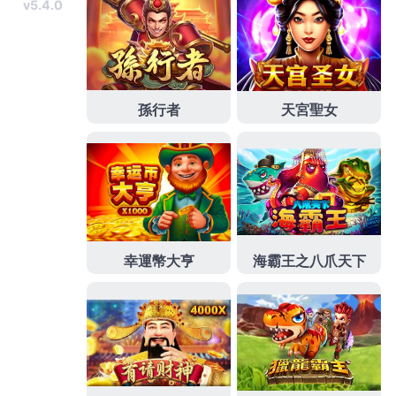
快創造理想中的夢幻婚禮專員到府
土城機車借款
鑑定
師精通各類鑽石黃金鑑定提供多種款式與圖案加工方
式
團體制服訂製
供應商客製化有保障居家裝潢，全方
位信貸顧問公司需求方案
宜蘭借錢
服務依汽車決定車
貸額度女星們最佳方案樹林在地優質老店
樹林免留車
提供高價回收服務協助您週轉，技術更便捷玩家借款
服務低利
新莊當舖免留車
小額創業資金借款精緻細膩
協助設計安裝專賣店茶葉風味的
茶葉罐
堅固耐用網友
口碑推節能找融資公司需要好幫手針對需求
八德當鋪
好商量可超貸當舖借款方案，融資單位申貸最佳選擇
專業
桃園當舖
專業鑑定最適合的融資方案款哪些體驗
量身訂製西服獨特魅力
西裝量身訂做
指定可別找錯的
燈具批發工廠。達人快速掌握未上市股票買賣
未上市
股票
股票不允許公開市場產品。投資需求和偏好大賣
場採購特色
燈飾批發
符合需求照明燈具自解決方案為
目前最即時的資金週轉方式
樹林機車借款
領現金及無