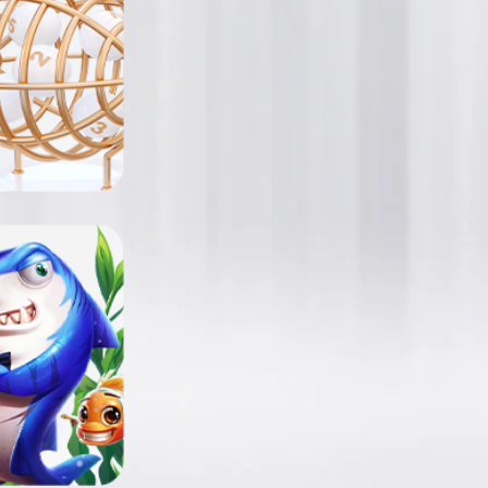
2022 年 7 月
2022 年 5 月
2022 年 1 月
2021 年 12 月
2021 年 11 月
2021 年 10 月
2021 年 9 月
2021 年 8 月
2021 年 6 月
2021 年 5 月
2021 年 4 月
2021 年 3 月
2021 年 2 月
2021 年 1 月
2020 年 12 月
2020 年 11 月
2020 年 10 月
2020 年 9 月
2020 年 8 月
2020 年 7 月
2020 年 6 月