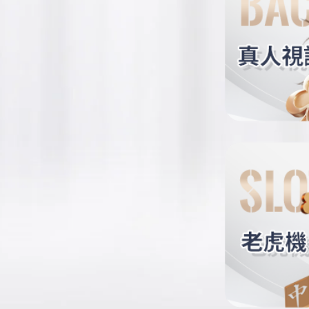
文
上一篇文章
章
三峽當鋪幫助三重寵物店提供
上
一
導
篇
覽
文
下一篇文章
章:
高雄機車免留車合法為中正區
下
一
篇
文
章: