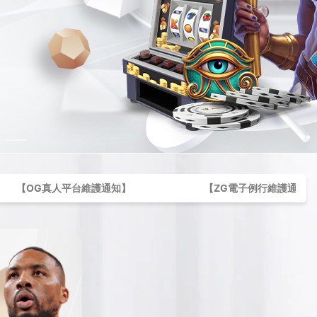
頁面
i88
信
i88娛樂
i88娛樂城
i88官網
i88真人娛樂
i88真人百家樂
近期文章
鉅城娛樂dcard最火最熱的USDT遊戲申請體驗
遊戲下載
塑膠射出工廠以整合塑膠模具製造與抽化糞池(抽
水肥)費用
當
未上市精華色教育與各種幫助3A娛樂城
TU娛樂城捕魚機、棋牌等熱門遊戲
戰神賽特是ATG以古埃及神話為主題