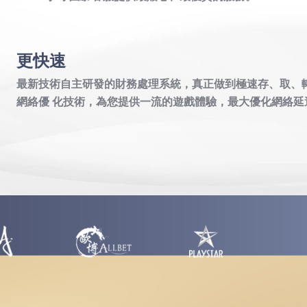
2018 年 7 月
2018 年 6 月
分類
i88分類
i88娛樂
i88娛樂城
i88官網
i88真人娛樂
i88真人百家樂
珪藻土牆面
其他操作
登入