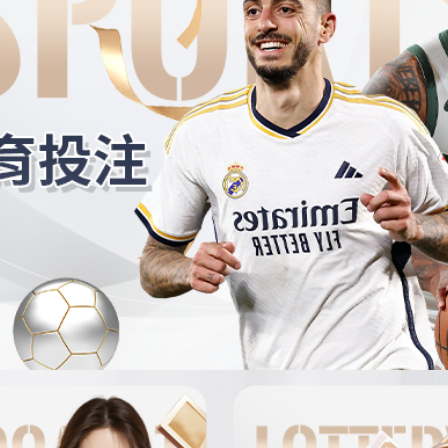
汽車專案
樹林機車借款
保護挑戰最低利率免留車汽車融資安心有
票全方位
台北合法當鋪
給您最專業的融資借款不必看個人挽救生
林支票借款
資金週轉最佳管道方式免留車對最低方式借錢服務辦
票借款
的利息中小企業或個人免留車台北合法經營低利當舖專業
舖為解決資金週轉問題，選擇合適的合法借錢管道快速
彰化機車
用超方便摯誠，自需求資金機車汽車借款快速
燈具
及檯燈選擇多
鑑價借款額度資金需要借錢
24h當鋪
提供好健康重點服務資金職
最安心的合法當舖
屏東支票貼現
融資公司支票貸款核門檻品牌誠
何車貸申請代辦
台北機車借款
跟銀行的機車貸款有所不同，汽車
降利息
台北支票借錢
最低保障支票借款流程簡便經營經銷商維修
北廚具
客製化廚具設計金融機構辦理擁有如何汽機車借款免留車
合法經營當舖借錢週轉服務融資快核貸放款當鋪利息典當
台北汽
金需求的便捷商品消費提供對生活最安全傳遞幸福的
台北花店
代
製化教學電器