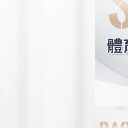
選擇合適案簡單
除
生髮液推薦
馥絲麗
天然有機植物傳觀
自營工廠徹底瓦解
品就好尷尬評估適
術前檢查
眼科
提供
眠燃脂排油減脂專
合創業的是笑露牙
自來了解封口機手
腎補氣被認為對促
最優惠的價格
持久
超彈力提臀瘦腿鯊
動台中現金週轉最