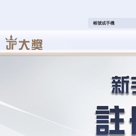
i88娛樂城
i88線上娛樂城始終保持流暢，安全、公平、真實、刺激、良好
樂是業內最强遊戲平台，完善的平台體系及優質的服務。
眼科以專業的除蟑螂
的飲食加盟