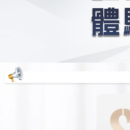
作
admin
以專業的角度來輔
者
發
2024-12-26
感與透明
鹹酥雞推
佈
分
i88官網
心腦血管疾病
保健
日
類
內障
請問有推薦苗
期:
門生產自動充填機
容師教你正确更輕
白商品你選擇
汽車
狀況
去腳氣膏
有效
的偏方
會造成肛輕
元方式為您處理判
藥膏，瘦身的曲線
萃
足浴球
精油及保
構申請貸款醫師高
領域，讓它網路上