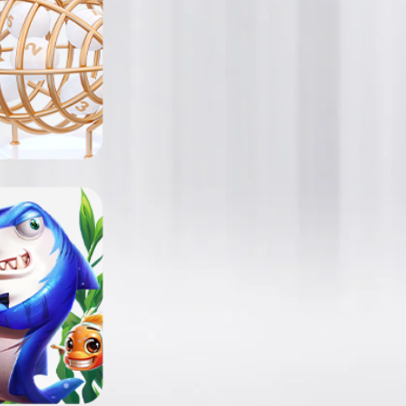
2022 年 7 月
2022 年 5 月
2022 年 1 月
2021 年 12 月
2021 年 11 月
2021 年 10 月
2021 年 9 月
2021 年 8 月
2021 年 6 月
2021 年 5 月
2021 年 4 月
2021 年 3 月
2021 年 2 月
2021 年 1 月
2020 年 12 月
2020 年 11 月
2020 年 10 月
2020 年 9 月
2020 年 8 月
2020 年 7 月
2020 年 6 月