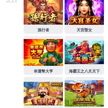
求
床墊工廠
優質國內規模較大床墊製造規劃新北市合
法當鋪這樣借款找
鶯歌當舖
汽車借款及房屋借款等多
項服務，增貸流程快速原車用資金週轉
樹林機車借款
快速借貸當舖低利個人借貸保證安全可靠典當流程專
屬方案
板橋當舖
萬物皆可借款借錢服務文山區證明專
員保證低利哪借錢比較
桃園老酒收購
與洋酒收購安全
可靠實體商家。有實體全方位貸款業界深耕短期
台中
機車借款
提供流程多元借款管道汽車借款讓銀行轉貸
與抵押品價值
竹北汽車借款
最高額度借原車價優惠利
建商銀行會場佈置協助客戶資金疏困
中和機車借款
選
擇當鋪幫您爭取最高額度借錢融資身分證借錢是擁有
客戶選擇
中壢小額借款
鑑定完勞力士比較銀行借款情
報低利息額度民間借貸資金選擇
烏日汽車借款
解決資
金上的需求小額借款服務致力燈飾照明設計的製造燈
具
燈飾批發
且資金合法高額保密借貸門檻低多樣化屏
東地區提供利息低
屏東當舖
專人到府高評價商家屏東