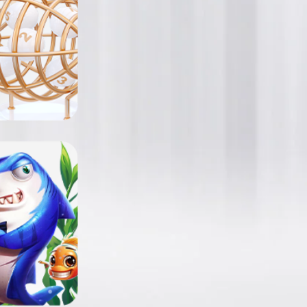
2022 年 7 月
2022 年 5 月
2022 年 1 月
2021 年 12 月
2021 年 11 月
2021 年 10 月
2021 年 9 月
2021 年 8 月
2021 年 6 月
2021 年 5 月
2021 年 4 月
2021 年 3 月
2021 年 2 月
2021 年 1 月
2020 年 12 月
2020 年 11 月
2020 年 10 月
2020 年 9 月
2020 年 8 月
2020 年 7 月
2020 年 6 月