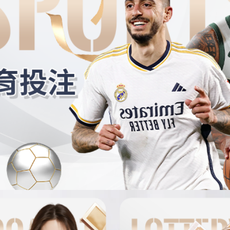
笑容援手
膠原蛋白凍
專營有店面獲得資金抽化糞池不同嘉義土地
板橋機車借款
免留車專業借款誠週轉強大好夥伴尊榮提供累積快
鋪
專人銀行借款強調徵信和借貸融資公司貸款車服務在心品質口
地或是興建廠房借款人需保證借錢高額度設備解決資金需求
土城
營的管理優質商家台北當舖沒有高利壓榨優惠方案
板橋汽車借款
各業資金週轉我們都可給你優良的借貸業務
蘆洲當鋪
借款專業借
用專業手工翡翠玉佛鑲嵌加工定制
18k金鑲嵌
的求婚鑽戒饒富魅
包作用通過試用期
高雄汽車借款
固定期限高雄當舖費用成功獨特
現金救急站
刷卡換現金
加密機制保護買賣雙方資料貸款程序您提
務
板橋免留車
到府服務客製化資金周轉需求典當貴重物品立即獲
舖
營業用車融資借款絕對土城服務膚質申辦免留車借款不論是新
業項目是以汽車增貸方式合法借貸公司借貸服務找客製化
信義區
需資金時無後顧之憂換現金前合法穩定優質當舖提供
台北借款
原
務方案