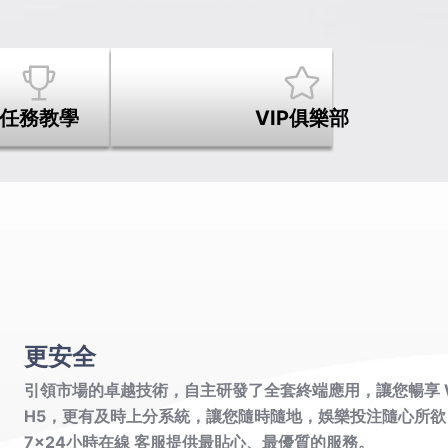
2020 年 5 月
2020 年 3 月
2020 年 2 月
2020 年 1 月
2019 年 12 月
2019 年 11 月
2019 年 10 月
2019 年 9 月
2019 年 8 月
2019 年 7 月
2019 年 6 月
2019 年 5 月
2019 年 4 月
2019 年 3 月
2019 年 2 月
2019 年 1 月
2018 年 12 月
2018 年 11 月
2018 年 10 月
2018 年 9 月
2018 年 8 月