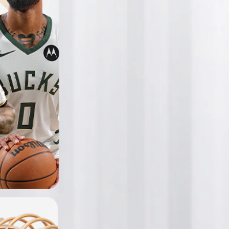
近期留言
力
彙整
2026 年 8 月
2025 年 12 月
2025 年 9 月
2025 年 8 月
2025 年 4 月
2025 年 3 月
2025 年 2 月
2025 年 1 月
2024 年 12 月
2024 年 11 月
2022 年 8 月