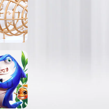
2022 年 7 月
2022 年 5 月
2022 年 1 月
2021 年 12 月
2021 年 11 月
2021 年 10 月
2021 年 9 月
2021 年 8 月
2021 年 6 月
2021 年 5 月
2021 年 4 月
2021 年 3 月
2021 年 2 月
2021 年 1 月
2020 年 12 月
2020 年 11 月
2020 年 10 月
2020 年 9 月
2020 年 8 月
2020 年 7 月
2020 年 6 月