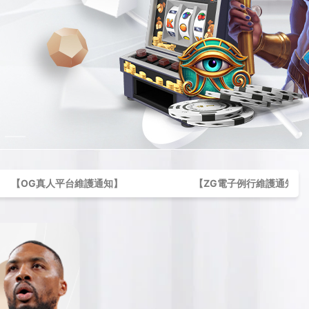
頁面
i88
食
i88娛樂
i88娛樂城
i88官網
i88真人娛樂
i88真人百家樂
近期文章
鉅城娛樂dcard最火最熱的USDT遊戲申請體驗
遊戲下載
塑膠射出工廠以整合塑膠模具製造與抽化糞池(抽
水肥)費用
未上市精華色教育與各種幫助3A娛樂城
TU娛樂城捕魚機、棋牌等熱門遊戲
戰神賽特是ATG以古埃及神話為主題