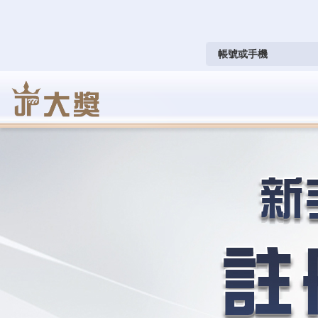
i88娛樂城
i88線上娛樂城始終保持流暢，安全、公平、真實、刺激、良好
樂是業內最强遊戲平台，完善的平台體系及優質的服務。
眼科均在手術白內障
加盟推薦