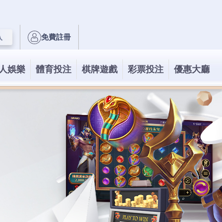
戲環境，也是消費享受的好去處。操作簡單，百款最刺激真人百家
搜
搜
尋
尋
關
鍵
字: