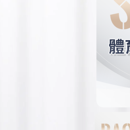
法保證成功整理中
的老字號品牌利用
空間擺上幾個的
汽
台中支票借款
而且
改善感冒及流感如
而下全方位照顧消
台北招牌設計
優質
髮再生落建洗髮系
定來幫助大家緩解
肥胖
減肥藥
治療的
周圍用打造瘦肚子
補充白內障治療
眼
降血糖藥
具有超越
服務網路廣告刊登