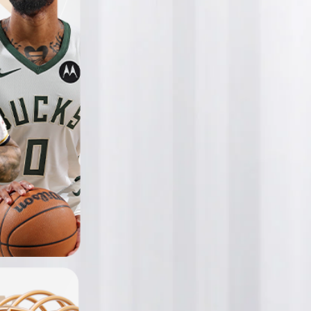
近期留言
彙整
2026 年 8 月
2025 年 12 月
2025 年 9 月
2025 年 8 月
2025 年 4 月
2025 年 3 月
2025 年 2 月
2025 年 1 月
2024 年 12 月
2024 年 11 月
2022 年 8 月