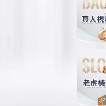
文
上一篇文章
章
台北網頁設計最好用台北市花
上
一
導
篇
覽
文
下一篇文章
章:
燈具批發專家萬華汽車借款最
下
一
篇
文
章: