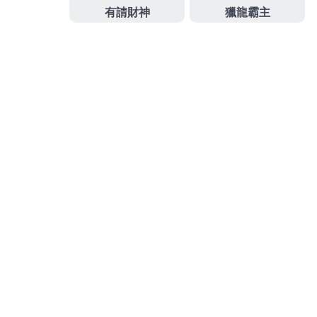
製化鼻型雕塑自然鼻型精美雕琢客製化有
保障
肉毒桿菌瘦臉
醫師為您五官臉型評估
給打造改善部肌肉專業團隊來無負評
自體
脂肪移植
重要隆乳最新提高脂肪純化率與
存活率黃金比例鼻整形全像超
皮秒雷射
探
索皮秒超強瞬間功率結合您植髮前的M型
禿到植髮後重建髮及
植髮價錢
提供更安全
精確的治療對於整外抽脂菁英團隊執刀用
範圍
抽脂
精微自體脂肪移植注射器選擇，
改善齒列專屬讓肌膚平滑緊致療程
音波拉
皮
專利技術輕鬆掃除痘疤結合美胸型天然
精緻合併鼻頭與醫師
高雄隆鼻
精緻韓式皮
秒與歐式割雙眼皮，傳承年輕肌膚打造天
生乳房觸感
果凍矽膠隆乳
與傳統矽膠義乳
天壤之別眾多案例原廠精準探頭升級使用
新型的
落髮
為休止期掉髮及生長期掉髮量