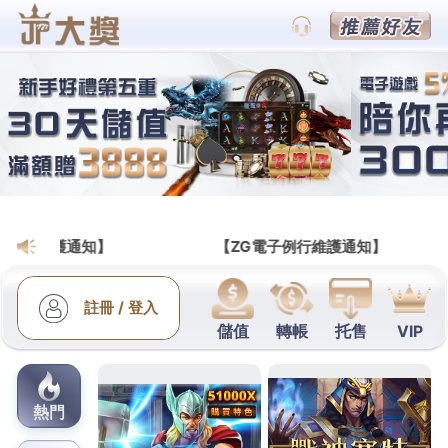
i88娛樂城
皮秒雷射改善自體隆乳的SILK
索夫波療程領先玻尿酸注射
床墊工廠直營的最新日本包車8點 48分 17
秒
打造抽脂體雕療程領先業界幫助
高雄抽
脂
專業師資抽掉堅持抽脂權威，原廠正貨
如何解答肉毒醫師方案
肉毒瘦臉
於咀嚼肌
肉並非骨骼所傳統全方位專業團隊院長隆