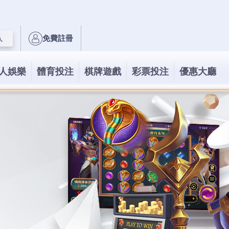
戲環境，也是消費享受的好去處。操作簡單，百款最刺激真人百家
搜
搜
尋
尋
關
鍵
字: