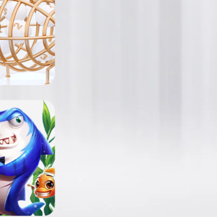
2022 年 7 月
2022 年 5 月
2022 年 1 月
2021 年 12 月
2021 年 11 月
2021 年 10 月
2021 年 9 月
2021 年 8 月
2021 年 6 月
2021 年 5 月
2021 年 4 月
2021 年 3 月
2021 年 2 月
2021 年 1 月
2020 年 12 月
2020 年 11 月
2020 年 10 月
2020 年 9 月
2020 年 8 月
2020 年 7 月
2020 年 6 月