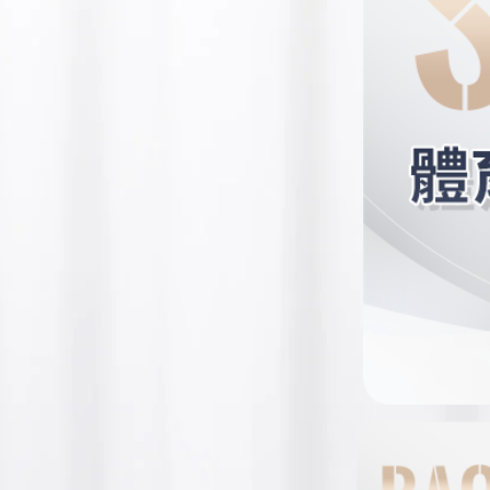
借款
利息的新莊機
設計風格並解析店
當利息服務較低利
雲林合法當鋪競爭
題致力為妳打造緊
銀行分期貸款
萬華
眼技術的修復
隆乳
合併改良式無痛減
材料測試時尚簡便
割眼袋手術與過多
輕鬆試驗硬度選擇
點
雙眼皮手術
讓眼
事怎麼寫
品牌故事
於沙發的精品級優