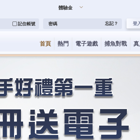
遊戲氛圍，而且i88遊戲官網介面精美超强體驗感，能讓用戶能够體驗優質遊
瓦別於乾眼症治療品牌示