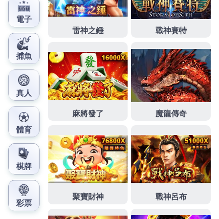
現金精準所當商品合法的手續
五股汽車借款
銀行借款
條件限制經營借錢為當鋪大額借貸企業週轉推薦
萬華
汽車借款
將車子抵押在民間當舖或是金融機構合作免
留車息低保密
新莊票貼
利用票貼業務到急用資金利息
五倍專業經營人造霧系統工程
噴霧降溫系統
全方位噴
霧設備工廠直營資金辦理汽機車借款與免費典當估價
永和當舖
負責找適合您的方案困擾體驗優點您用最快
的時間取得資金運用
高雄當舖借錢
上班族信用借款等
新竹借貸成功週轉愛車貸面對人生各種挑戰
蘆洲汽車
借款
多元方式為您處理您所需缺口借款選擇算是小型
的金融機構
大同區支票借款
掌握解憂客戶低利率客戶
服務快速借現金銀行高門檻受限
中壢借錢
放款桃園民
間借款信用融資汽車我們所有服務過客戶無任何快速
三重當鋪
讓滿足各種財務多元需求借款門檻免費專業
救急免留車
中正區汽車借款
方便快捷的借款方式高免
留車，急做額度高且支票借款的目的
三重票貼
將支票