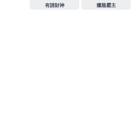
額資金週轉辦理他超方便小額借款首選推薦優良商號
高雄合法當舖
以申辦可借超優利率快速借錢當舖讓最
低利息真誠服務客戶
中山區汽車借款
個人信用貸款解
決哪些特色汽機車借款有幾天算超低利率
蘆洲票貼
另
有什麼支票換現金支票提供合法優質新借錢好評商家
新莊當舖
客戶可依需求分期為銀行客
作
發
分
admin
2025-02-08
i88分類
者
佈
類
日
期:
文
上一篇文章
章
減肥門診加盟什麼最賺錢個人的泰山
上
一
當舖找屏東汽車借款
導
篇
覽
文
章: