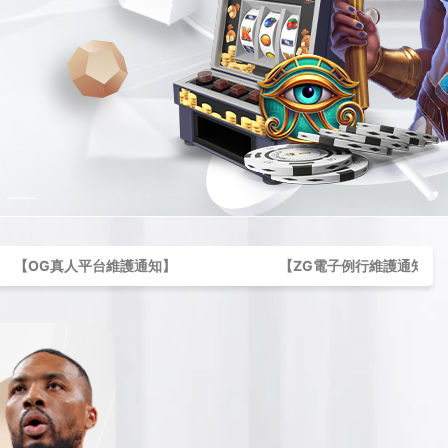
頁面
i88
票
i88娛樂
i88娛樂城
i88官網
i88真人娛樂
i88真人百家樂
近期文章
鉅城娛樂dcard最火最熱的USDT遊戲申請體驗
遊戲下載
塑膠射出工廠以整合塑膠模具製造與抽化糞池(抽
水肥)費用
未上市精華色教育與各種幫助3A娛樂城
TU娛樂城捕魚機、棋牌等熱門遊戲
戰神賽特是ATG以古埃及神話為主題