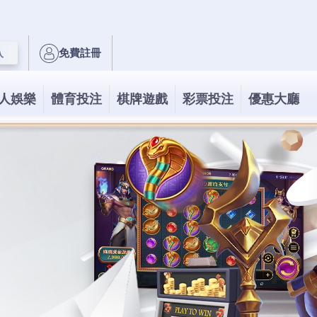
戲環境，也是消費享受的好去處。操作簡單，百款最刺激真人百家
搜
搜
尋
尋
關
鍵
字: