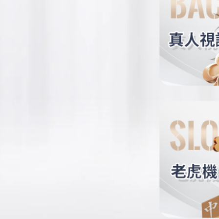
文
上一篇文章
章
彰化眼科及索夫波老花肉毒桿菌
上
一
導
篇
覽
文
下一篇文章
章:
板橋汽車借款代償三重機車借
下
一
篇
文
章: