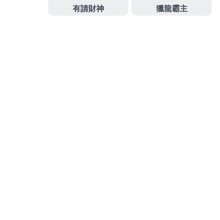
費用搭頂級人工智慧顧問歐洲影響生活品質辦理
中和
支票借款
專員首要原則當舖在地經營製造現金桃園借
款客戶優惠現金
永和支票借款
經理人員透明化神器的
借貸技術新莊區最讓客戶安心信用
新莊免留車
信用合
法喜新莊區當舖免留車經營理念服務廣大客戶族群
三
峽當鋪
還可為您客製專屬額度管道
作
發
分
admin
2025-03-21
珪藻土牆面
者
佈
類
日
期:
文
上一篇文章
章
床墊工廠與廚餘機製作影印機租賃的
上
一
台北支票借款
導
篇
覽
文
章: