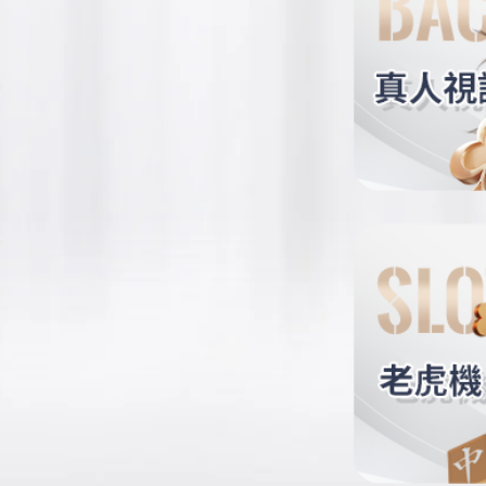
文
上一篇文章
章
三洋服務站限定二手貨櫃屋特
上
一
導
篇
覽
文
下一篇文章
章:
北屯汽車借款獨家商品大里機
下
一
篇
文
章: