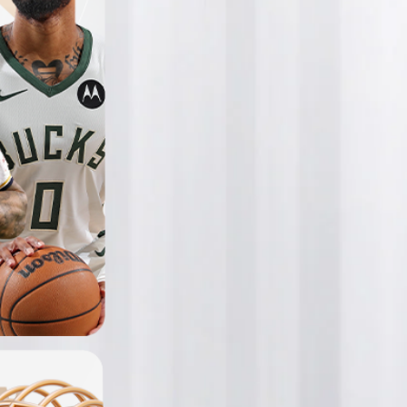
近期留言
彙整
2025 年 12 月
2025 年 9 月
2025 年 8 月
2025 年 4 月
2025 年 3 月
2025 年 2 月
2025 年 1 月
2024 年 12 月
2024 年 11 月
2022 年 8 月
2022 年 7 月