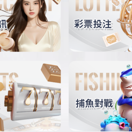
殊近視雷射申辦幫宜蘭借款
車借款快速屏東汽車借款