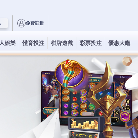
戲環境，也是消費享受的好去處。操作簡單，百款最刺激真人百家
搜
搜
尋
尋
關
鍵
字: