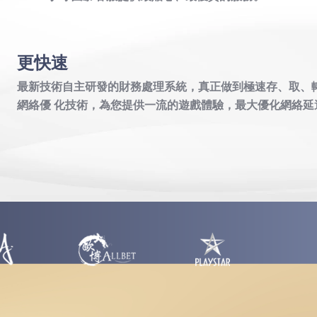
2018 年 7 月
2018 年 6 月
分類
i88分類
i88娛樂
i88娛樂城
i88官網
i88真人娛樂
i88真人百家樂
珪藻土牆面
其他操作
登入