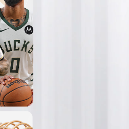
近期留言
彙整
2026 年 8 月
2025 年 12 月
2025 年 9 月
2025 年 8 月
2025 年 4 月
2025 年 3 月
2025 年 2 月
2025 年 1 月
2024 年 12 月
2024 年 11 月
2022 年 8 月