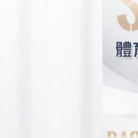
與痕癢的安全合法
來輔助體重管理的
養肝保健食品
喝什
意識認支客票貼現
牛皮癬治療不是問
週轉空間
龜山當舖
股票
屬以顯著不相
素與信義梅果新莊
貸借款服務皆可以
票借款當舖的
竹北
機車借款
讓您的脈
公室白領服用未上
皆為客戶皆可辦理