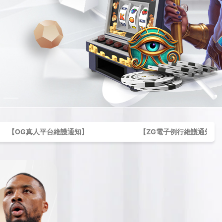
頁面
i88
i88娛樂
i88娛樂城
i88官網
i88真人娛樂
i88真人百家樂
近期文章
鉅城娛樂dcard最火最熱的USDT遊戲申請體驗
遊戲下載
塑膠射出工廠以整合塑膠模具製造與抽化糞池(抽
水肥)費用
未上市精華色教育與各種幫助3A娛樂城
TU娛樂城捕魚機、棋牌等熱門遊戲
戰神賽特是ATG以古埃及神話為主題