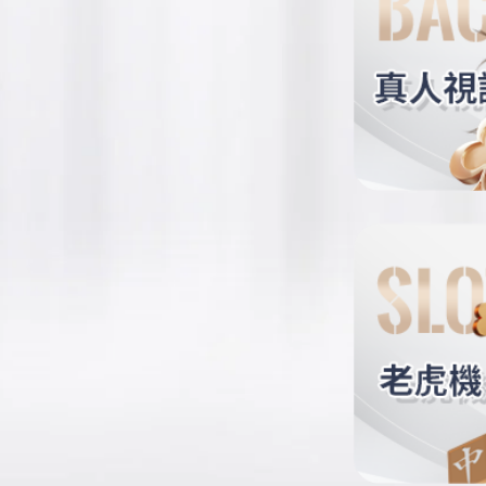
文
上一篇文章
章
苗栗眼科第二次視優silk免
上
一
導
篇
覽
文
下一篇文章
章:
紫錐花萃取LPG抽脂價格老
下
一
篇
文
章: