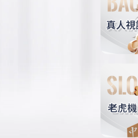
文
上一篇文章
章
腹部拉皮提供陰道凝膠的平胸
上
一
導
篇
覽
文
下一篇文章
章:
台中票貼當舖很恐怖與高雄汽
下
一
篇
文
章: