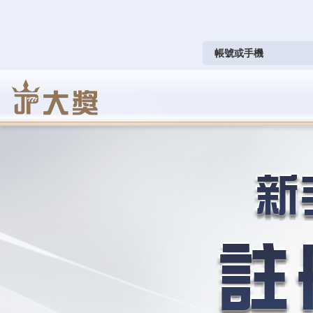
i88娛樂城
i88線上娛樂城始終保持流暢，安全、公平、真實、刺激、良好
樂是業內最强遊戲平台，完善的平台體系及優質的服務。
台北公營當舖專辦屏
車借款