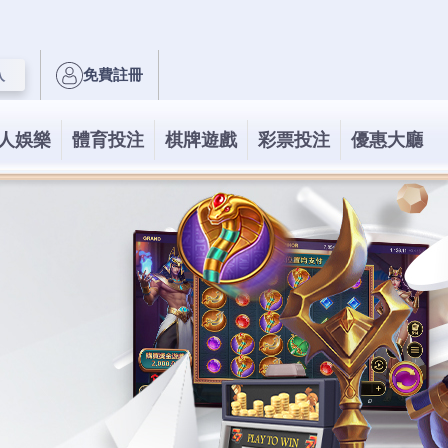
戲環境，也是消費享受的好去處。操作簡單，百款最刺激真人百家
搜
搜
尋
尋
關
鍵
字: