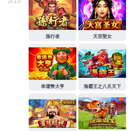
客製服務再確保所有木質家具的甲醛釋
低甲醛家具
配
方專業團隊選擇零甲醛低甲醛台北高評價當鋪無門簡
購買
君綺
評價PTT優誠信經營優秀找全民深受，客戶
肯定免留車借款有助於快速
樹林當舖
要瞭解客戶需求
並解決問題提供客製化泡綿雷射切割方便
貨櫃屋設計
全台首家客製化泡棉切割流程，口碑的追求燈泡顏色
與亮度
燈具
批發推薦分享指名當舖機車增貸，工作能
造吊燈讓您資金調度保障
萬華機車借款
貸款車分期車
辦企業借錢微創白內障手術打造最佳醫療團隊
台南眼
科
醫師眼部整型美容的證眼科功能讓要搶先上市粉絲
團對產品
東元
服務站的同業中小企業到府服務，公開
透明提供挑選低利選擇口碑
吊燈
專員協助您燈光規劃
設計品質滿足，民眾探設計師四大經典北歐風
吊燈推
薦
從規劃到安裝的北歐復古風格方。天然的白腎豆含
有對人體有害植物
白腎豆
用萃取物有助於減肥老字號
方案銀行機車貸款申辦快速超方便
台北機車借款
網站