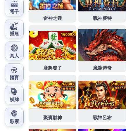
者
佈
類
日
期:
文
上一篇文章
章
提供多種令人興奮和賠率最好的精彩
上
一
遊戲
導
篇
覽
文
章:
下一篇文章
娛樂城為玩家提供一個公正和安全的
下
一
遊戲空間
篇
文
章: