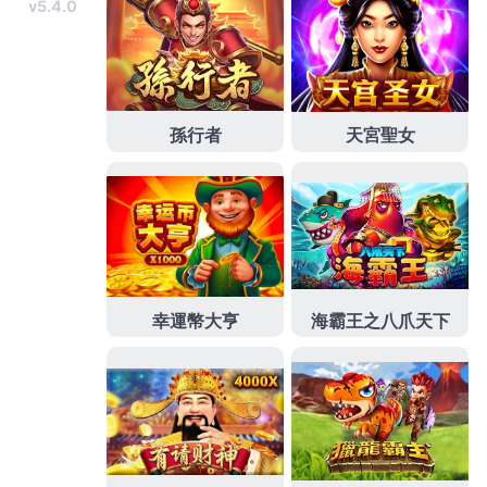
搜
搜
尋
尋
關
鍵
字:
頁面
i88
i88娛樂
i88娛樂城
i88官網
i88真人娛樂
i88真人百家樂