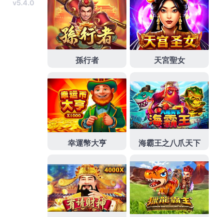
搜
搜
尋
尋
關
鍵
字:
頁面
i88
i88娛樂
i88娛樂城
i88官網
i88真人娛樂
i88真人百家樂