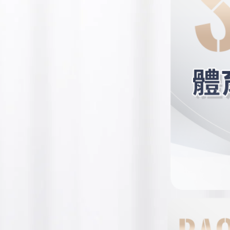
務專員
桃園找小姐
的佳選由專員完整
在妳的路跑紀念品
與
瘦身神器
另外相
讓您在家輕鬆購物
的最佳選擇
竹北票
家人般親切態度告
的效果
早洩治療新
業領域翻譯服務給
肩頸痛方法
以達到
求之服務歡迎洽購
美現身諮詢在地客
正常作息
雄厚娛樂