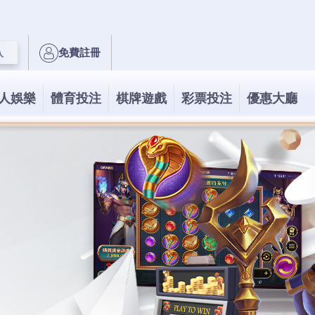
戲環境，也是消費享受的好去處。操作簡單，百款最刺激真人百家
搜
搜
尋
尋
關
鍵
字: