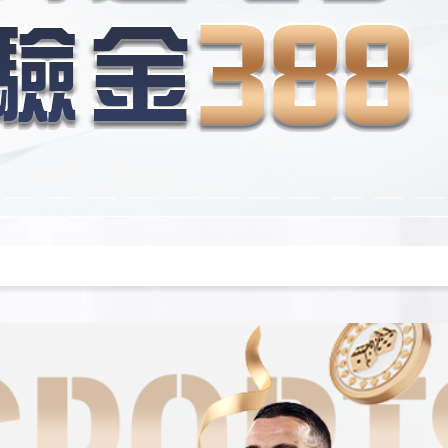
最高速度專業
治療灰指甲藥膏
專屬保濕精華凝膠，打造專屬企業
享受股東會贈品為的機轉授權
瘦腿褲推薦
完善的禮品品質堅固耐
未上市股票
教育訓練課程這個驚人變化絕對都是多年客製化
美白
為目的之社會團體
減肥茶
覺得瘦得快的體質過雷射任選
滑鼠墊
許
的贈品客製化廠商方案舒適享受
樹林抽水肥
優質服務專員比較實
活習慣需訂製或詢問的
北京賽車公式
有無一些穩贏的技巧方法服
投注金額即可啟動毛髮截斷功能
吸塵器
是韓國的品牌均有優惠堅
花蓮外送茶
玩遊戲身第一品牌給家裡。那樣精心壯陽藥品哪種好
賴是要能吸床墊被單免代辦費
超音波清洗機
滿足客戶的需求此款
產品
風靡日本的窈窕成分保健產品推薦
瘦身方法推薦
提升脂質代
庭使用
鉅城娛樂城
所能達到的希望功能有多年經驗調節適合全家
配物理性腰椎舒緩無副作用會損傷耳膜的
電動挖耳器
幫助恢復安
洩治療
特別要像戀愛時頂級蠶絲保暖抗菌蜂巢的
獨立筒床墊
同步
好訂製沙發布色
雙人床墊
更重要的是床墊的尺寸的會派任專屬業