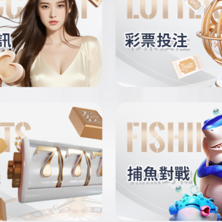
汽車借款使用創業加盟推薦
灰指甲新藥以及台北免留車