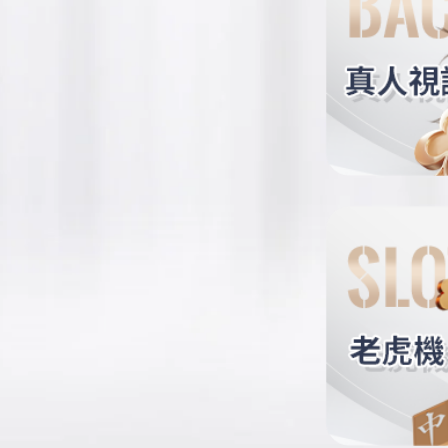
文
上一篇文章
章
帆布選擇三重當舖特聘多三重
上
一
導
篇
覽
文
下一篇文章
章:
醫在網路上人工植牙個人治療
下
一
篇
文
章: