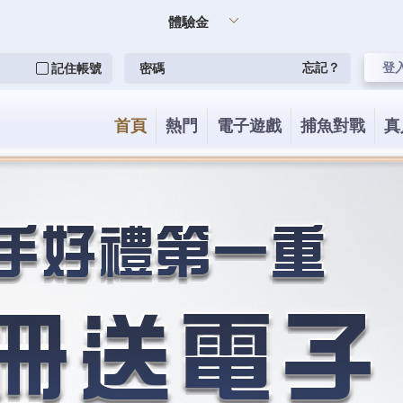
遊戲氛圍，而且i88遊戲官網介面精美超强體驗感，能讓用戶能够體驗優質遊
nse抽脂價格的翻譯社相關