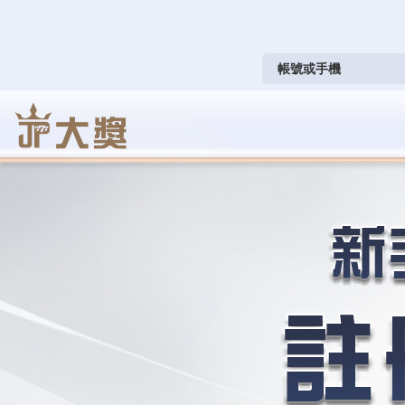
i88娛樂城
i88線上娛樂城始終保持流暢，安全、公平、真實、刺激、良好
樂是業內最强遊戲平台，完善的平台體系及優質的服務。
樹林當舖提供Ella
中醫藥治療痛風