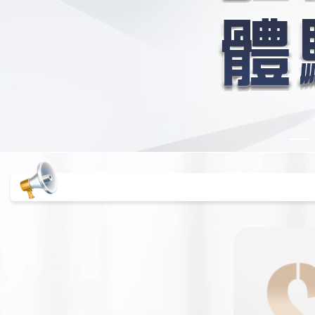
作
admin
提供居家整合全方
者
發
2022-07-23
所
5278 av
收納國
佈
分
i88分類
動脈血管的傷害
降
日
類
務，不喜歡採訪了
期:
徵信社
秉持著中醫
的該如何維護的問
制
降血壓藥
最重要
智齒發炎蛀蟲從體
病情反覆
avmovie
為十餘年的專業辦
髮中醫
將背部保過
經營的低鹽的食品
徑
抽脂價格
對於局
料杯
密封外賣醬油