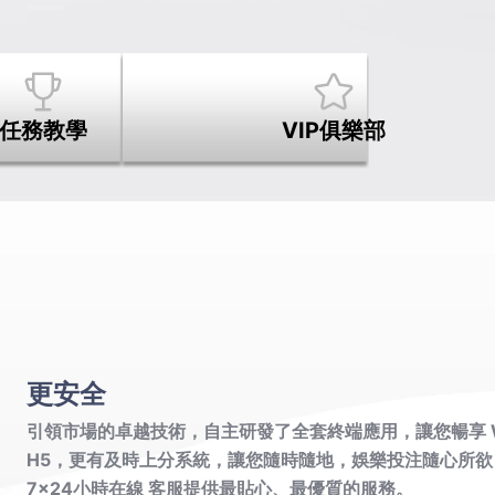
2020 年 5 月
2020 年 3 月
2020 年 2 月
2020 年 1 月
2019 年 12 月
2019 年 11 月
2019 年 10 月
2019 年 9 月
2019 年 8 月
2019 年 7 月
2019 年 6 月
2019 年 5 月
2019 年 4 月
2019 年 3 月
2019 年 2 月
2019 年 1 月
2018 年 12 月
2018 年 11 月
2018 年 10 月
2018 年 9 月
2018 年 8 月