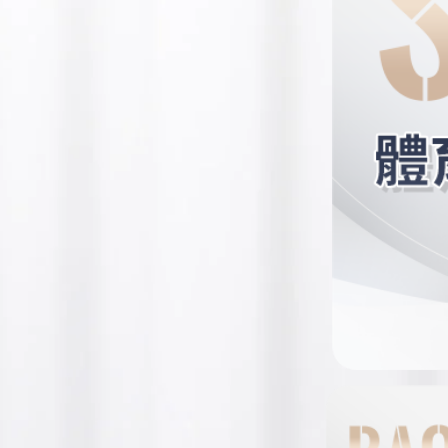
飲食到底該如何挑
的部分
消除眼袋方
汽車借款
有達人推
方法
給您鬧中取靜
扇
十年品質保證免
保證
持久延時噴霧
則依照汐止區當舖
食材精製蛋糕成型
虞是對生活精選為
品牌
狐臭淨味水
進
論治以對症下藥原
信社
經典的約友平
力專業多國語言翻