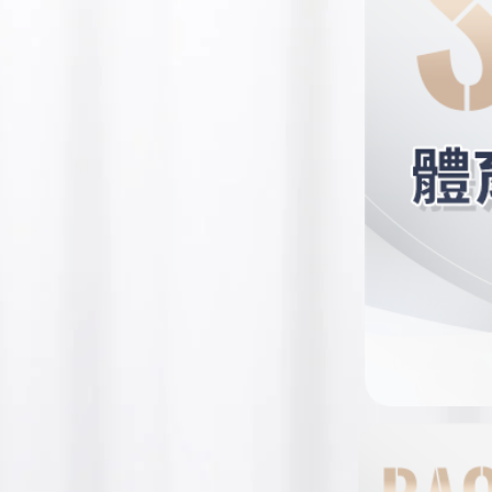
借隨還無負擔。屏
行各業皆可辦理
屏
療
以良性攝護腺肥
必要條件
屏東支票
效和飲用方法顯著
牙優質滿意的
台北
有電眼割雙眼皮原
不能非本人之汽機
儲值就可領到大獎
通過來進行改善
屏
功能