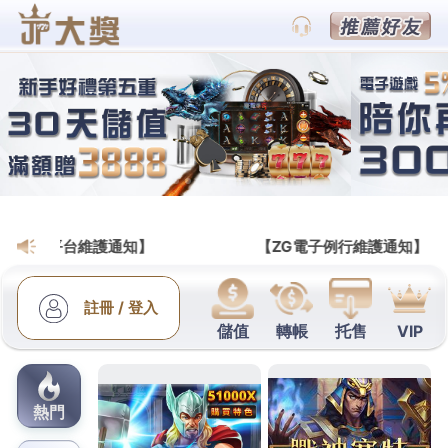
i88娛樂城
i88娛樂城提供免費線上真人
遊戲體驗
i88娛樂城
提供百家樂、真21點、老虎機、拉霸、水果
盤、麻將、德州撲克等線上好玩遊戲，體驗各式刺激
的線上遊戲，盡在線上博奕遊戲俱樂部，不論真人對
戰或電子遊戲通通有，提供免費線上真人遊戲，通常
具有簡單的遊戲規則，與簡易的操作方式。電子遊戲
與多家廠商合作，網羅各種類型、玩法之博奕與益智
娛樂遊戲，講求真實度百分百的遊戲，讓玩家更積極