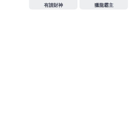
近期文章
鉅城娛樂dcard最火最熱的USDT遊戲申請體驗遊
戲下載
塑膠射出工廠以整合塑膠模具製造與抽化糞池(抽水
肥)費用
未上市精華色教育與各種幫助3A娛樂城
TU娛樂城捕魚機、棋牌等熱門遊戲
戰神賽特是ATG以古埃及神話為主題
近期留言