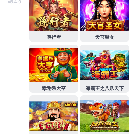
章:
搜
搜
尋
尋
關
鍵
字:
頁面
i88
i88娛樂
i88娛樂城
i88官網
i88真人娛樂
i88真人百家樂