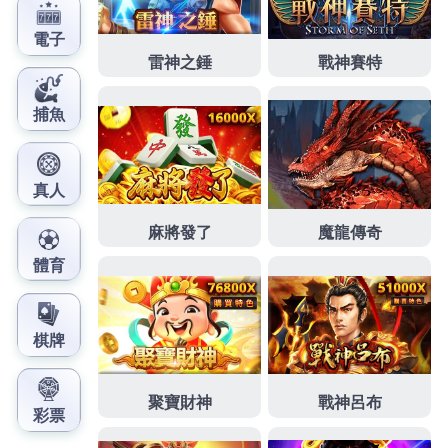
參與遊戲以及有獲得高額獎金與獎品的機會。
作
發
分
admin
2019-02-23
i88娛樂城
者
佈
類
日
期:
文
上一篇文章
章
i88娛樂城為客戶提供知名百家樂遊
上
一
戲
導
篇
覽
文
章:
下一篇文章
來i88線上遊戲娛樂城你也可以是賭
下
一
神
篇
文