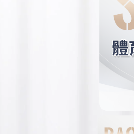
篇
文
章: