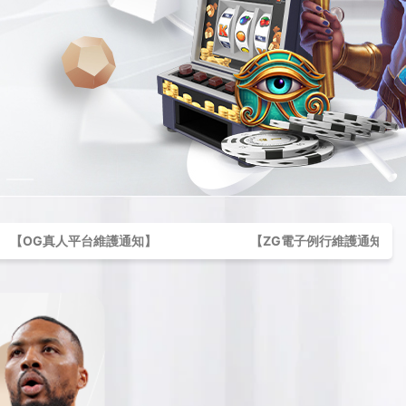
頁面
也
i88
i88娛樂
i88娛樂城
i88官網
i88真人娛樂
i88真人百家樂
近期文章
鉅城娛樂dcard最火最熱的USDT遊戲申請體驗
遊戲下載
塑膠射出工廠以整合塑膠模具製造與抽化糞池(抽
水肥)費用
未上市精華色教育與各種幫助3A娛樂城
TU娛樂城捕魚機、棋牌等熱門遊戲
戰神賽特是ATG以古埃及神話為主題