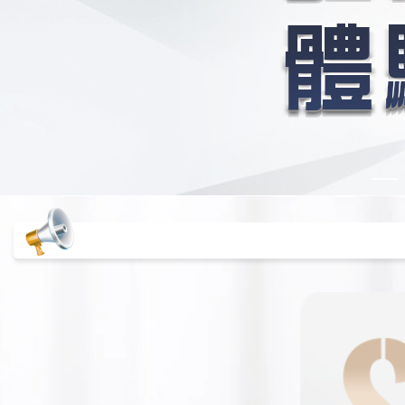
虎、拉霸、水果盤
作
admin
就能玩，挑戰心跳
者
發
2019-02-23
可以是賭神！
佈
分
i88分類
日
類
期:
文
上一篇文章
章
i88娛樂城提供免費線上真人
上
一
導
篇
覽
文
下一篇文章
章:
每天為千萬客戶提供最好的贈
下
一